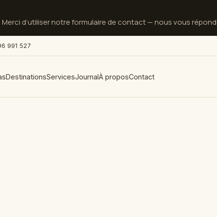
.
Merci d’utiliser notre formulaire de contact — nous vous répond
96 991 527
las
Destinations
Services
Journal
À propos
Contact