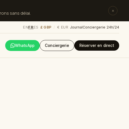
×
rons sans délai.
EN
FR
ES
£ GBP
€ EUR
/
Journal
Conciergerie 24h/24
WhatsApp
Conciergerie
Réserver en direct