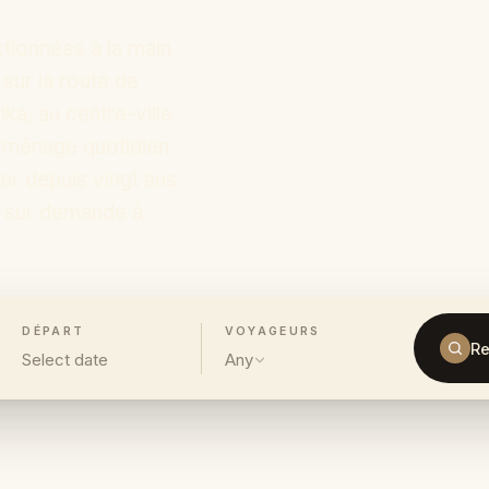
ctionnées à la main
 sur la route de
ika, au centre-ville
e ménage quotidien
er depuis vingt ans
s sur demande à
DÉPART
VOYAGEURS
Re
Select date
Any
‹
›