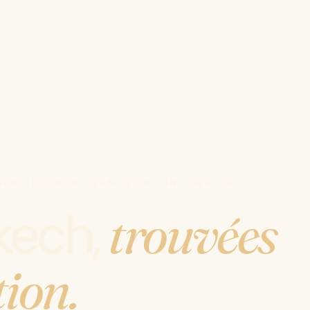
 AUX HÔTES EXIGEANTS EN LONG SÉJOUR
akech,
trouvées
tion.