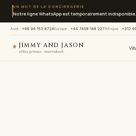
UN MOT DE LA CONCIERGERIE
Notre ligne WhatsApp est temporairement indisponible
Asie ·
+66 94 153 8724
Europe ·
+44 7458 148 227
Afrique ·
+212 6
JIMMY AND JASON
Vil
villas privées · marrakech