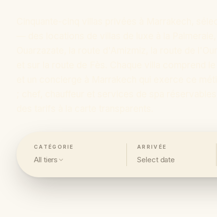
Cinquante-cinq villas privées à Marrakech, séle
— des locations de villas de luxe à la Palmeraie,
Ouarzazate, la route d'Amizmiz, la route de l'Our
et sur la route de Fès. Chaque villa comprend l
et un concierge à Marrakech qui exerce ce méti
; chef, chauffeur et services de spa réservable
des tarifs à la carte transparents.
CATÉGORIE
ARRIVÉE
All tiers
Select date