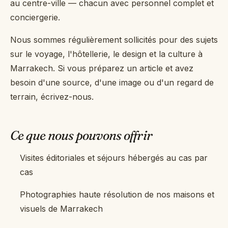
au centre-ville — chacun avec personnel complet et
+44 7458 148 227
EUROPE
conciergerie.
+66 94 153 8724
ASIE
Nous sommes régulièrement sollicités pour des sujets
sur le voyage, l'hôtellerie, le design et la culture à
+212 696 991 527
AFRIQUE
Marrakech. Si vous préparez un article et avez
besoin d'une source, d'une image ou d'un regard de
terrain, écrivez-nous.
EN
FR
ES
Ce que nous pouvons offrir
Visites éditoriales et séjours hébergés au cas par
£ GBP
€ EUR
cas
contact@villasinmarrakech.co.uk
Photographies haute résolution de nos maisons et
visuels de Marrakech