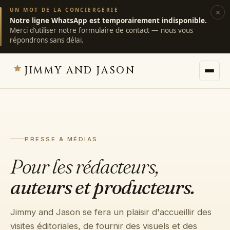
UN MOT DE LA CONCIERGERIE
×
Notre ligne WhatsApp est temporairement indisponible.
Merci d’utiliser notre formulaire de contact — nous vous
répondrons sans délai.
JIMMY AND JASON
JIMMY AND JASON
×
villas privées · marrakech
PRESSE & MÉDIAS
→
Villas
Pour les rédacteurs,
auteurs et producteurs.
→
Destinations
Jimmy and Jason se fera un plaisir d'accueillir des
→
Services
visites éditoriales, de fournir des visuels et des