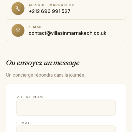
AFRIQUE · MARRAKECH
+44 7458 148 227
EUROPE
+212 696 991 527
+66 94 153 8724
ASIE
E-MAIL
+212 696 991 527
contact@villasinmarrakech.co.uk
AFRIQUE
Ou envoyez un message
EN
FR
ES
Un concierge répondra dans la journée.
£ GBP
€ EUR
VOTRE NOM
contact@villasinmarrakech.co.uk
E-MAIL