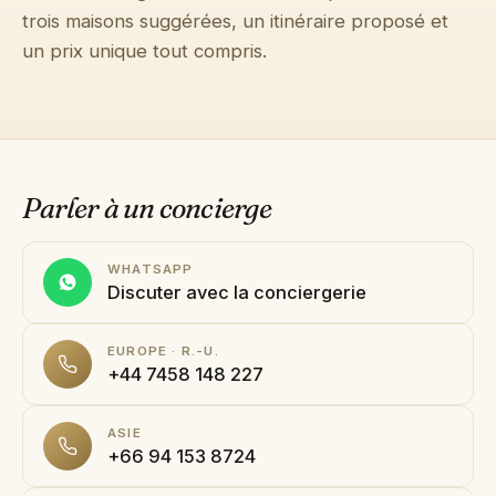
trois maisons suggérées, un itinéraire proposé et
→
Journal
un prix unique tout compris.
→
À propos
→
Presse
Parler à un concierge
→
Contact
WHATSAPP
Discuter avec la conciergerie
EUROPE · R.-U.
Contacter la conciergerie sur WhatsApp
+44 7458 148 227
Demander une villa
ASIE
+66 94 153 8724