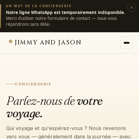
UN MOT DE LA CONCIERGERIE
×
Notre ligne WhatsApp est temporairement indisponible.
Merci d’utiliser notre formulaire de contact — nous vous
répondrons sans délai.
JIMMY AND JASON
JIMMY AND JASON
×
villas privées · marrakech
CONCIERGERIE
→
Villas
Parlez-nous de
votre
voyage.
→
Destinations
Qui voyage et qu'espérez-vous ? Nous revenons
→
Services
vers vous — généralement dans la journée — avec