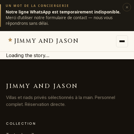
UN MOT DE LA CONCIERGERIE
×
Notre ligne WhatsApp est temporairement indisponible.
Merci d’utiliser notre formulaire de contact — nous vous
répondrons sans délai.
JIMMY AND JASON
Loading the story…
JIMMY AND JASON
×
villas privées · marrakech
JIMMY AND JASON
→
Villas
Villas et riads privés sélectionnés à la main. Personnel
complet. Réservation directe.
→
Destinations
COLLECTION
→
Services