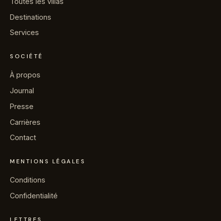
Toutes les villas
→
Journal
Destinations
Services
→
À propos
SOCIÉTÉ
→
Presse
À propos
Journal
→
Contact
Presse
Carrières
Contact
Contacter la conciergerie sur WhatsApp
MENTIONS LÉGALES
Conditions
Demander une villa
Confidentialité
LETTRES