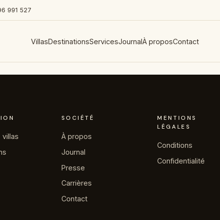
96 991 527
Villas
Destinations
Services
Journal
À propos
Contact
ION
SOCIÉTÉ
MENTIONS
LÉGALES
villas
À propos
Conditions
ns
Journal
Confidentialité
Presse
Carrières
Contact