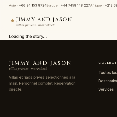
Asie ·
+66 94 153 8724
Europe ·
+44 7458 148 227
Afrique ·
+212 6
JIMMY AND JASON
villas privées · marrakech
Loading the story…
JIMMY AND JASON
COLLECT
villas privées · marrakech
Toutes les 
Villas et riads privés sélectionnés à la
Destinatio
main. Personnel complet. Réservation
Services
directe.