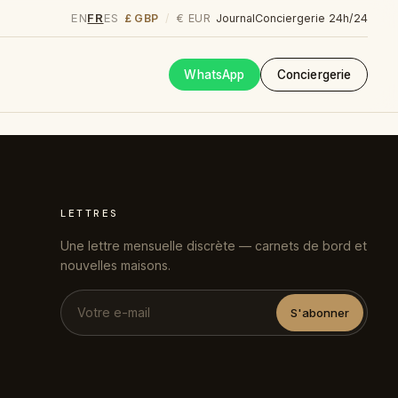
EN
FR
ES
£ GBP
€ EUR
/
Journal
Conciergerie 24h/24
WhatsApp
Conciergerie
LETTRES
Une lettre mensuelle discrète — carnets de bord et
nouvelles maisons.
S'abonner