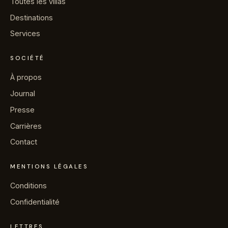
Toutes les villas
→
Journal
Destinations
Services
→
À propos
SOCIÉTÉ
→
Presse
À propos
Journal
→
Contact
Presse
Carrières
Contact
Contacter la conciergerie sur WhatsApp
MENTIONS LÉGALES
Conditions
Demander une villa
Confidentialité
LETTRES