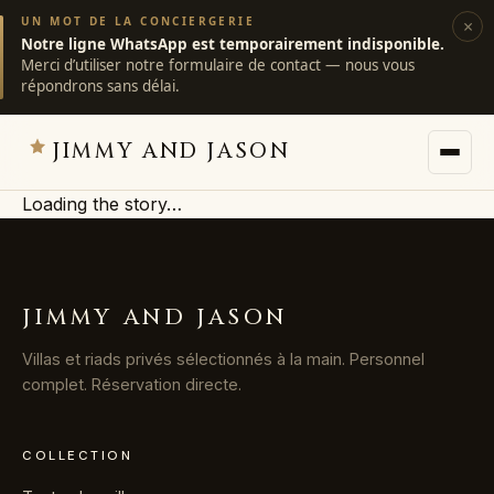
UN MOT DE LA CONCIERGERIE
×
Notre ligne WhatsApp est temporairement indisponible.
Merci d’utiliser notre formulaire de contact — nous vous
répondrons sans délai.
JIMMY AND JASON
Loading the story…
JIMMY AND JASON
×
villas privées · marrakech
JIMMY AND JASON
→
Villas
Villas et riads privés sélectionnés à la main. Personnel
complet. Réservation directe.
→
Destinations
COLLECTION
→
Services