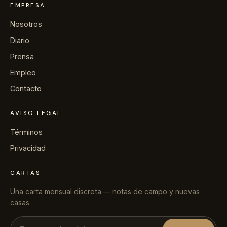
EMPRESA
→
Prensa
Nosotros
Diario
→
Contacto
Prensa
Empleo
Contacto
Escribir a la conserjería por WhatsApp
AVISO LEGAL
Términos
Solicitar una villa
Privacidad
CARTAS
+44 7458 148 227
EUROPA
Una carta mensual discreta — notas de campo y nuevas
casas.
+66 94 153 8724
ASIA