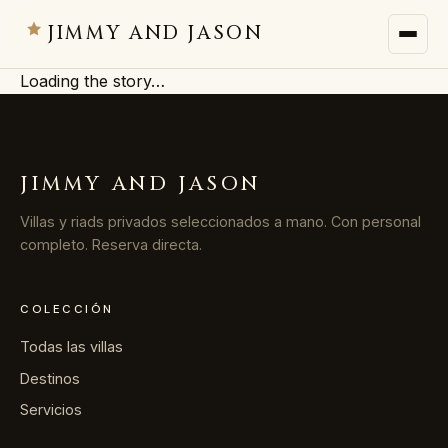
JIMMY AND JASON
Loading the story…
JIMMY AND JASON
×
villas privadas · marrakech
JIMMY AND JASON
→
Villas
Villas y riads privados seleccionados a mano. Con personal
completo. Reserva directa.
→
Destinos
COLECCIÓN
→
Servicios
Todas las villas
→
Diario
Destinos
Servicios
→
Nosotros