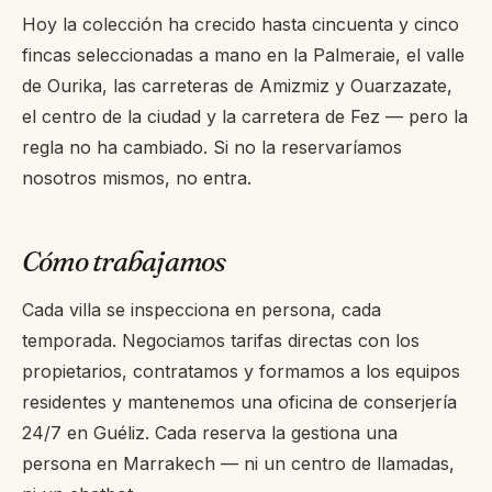
Hoy la colección ha crecido hasta cincuenta y cinco
+44 7458 148 227
EUROPA
fincas seleccionadas a mano en la Palmeraie, el valle
+66 94 153 8724
ASIA
de Ourika, las carreteras de Amizmiz y Ouarzazate,
el centro de la ciudad y la carretera de Fez — pero la
+212 696 991 527
ÁFRICA
regla no ha cambiado. Si no la reservaríamos
nosotros mismos, no entra.
EN
FR
ES
Cómo trabajamos
Cada villa se inspecciona en persona, cada
temporada. Negociamos tarifas directas con los
£ GBP
€ EUR
propietarios, contratamos y formamos a los equipos
residentes y mantenemos una oficina de conserjería
contact@villasinmarrakech.co.uk
24/7 en Guéliz. Cada reserva la gestiona una
persona en Marrakech — ni un centro de llamadas,