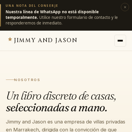
UNA NOTA DEL CONSERJE
×
Nuestra línea de WhatsApp no está disponible
temporalmente.
Utilice nuestro formulario de contacto y le
responderemos de inmediato.
JIMMY AND JASON
JIMMY AND JASON
×
villas privadas · marrakech
NOSOTROS
→
Villas
Un libro discreto de casas,
seleccionadas a mano.
→
Destinos
Jimmy and Jason es una empresa de villas privadas
→
Servicios
en Marrakech, dirigida con la convicción de que