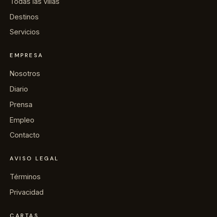
Todas las villas
→
Diario
Destinos
Servicios
→
Nosotros
EMPRESA
→
Prensa
Nosotros
Diario
→
Contacto
Prensa
Empleo
Contacto
Escribir a la conserjería por WhatsApp
AVISO LEGAL
Términos
Solicitar una villa
Privacidad
CARTAS