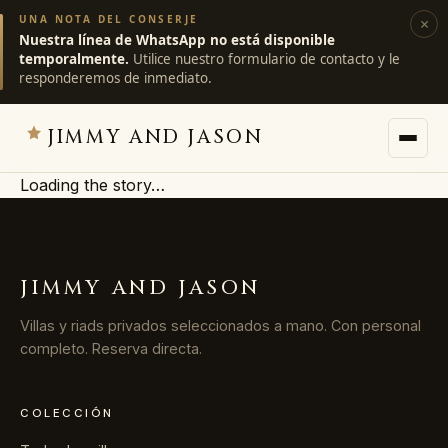
UNA NOTA DEL CONSERJE
×
Nuestra línea de WhatsApp no está disponible
temporalmente.
Utilice nuestro formulario de contacto y le
responderemos de inmediato.
JIMMY AND JASON
Loading the story…
JIMMY AND JASON
×
villas privadas · marrakech
JIMMY AND JASON
→
Villas
Villas y riads privados seleccionados a mano. Con personal
completo. Reserva directa.
→
Destinos
COLECCIÓN
→
Servicios