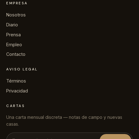
EMPRESA
→
Prensa
Nosotros
Diario
→
Contacto
Prensa
Empleo
Contacto
Escribir a la conserjería por WhatsApp
AVISO LEGAL
Términos
Solicitar una villa
Privacidad
CARTAS
+44 7458 148 227
EUROPA
Una carta mensual discreta — notas de campo y nuevas
casas.
+66 94 153 8724
ASIA