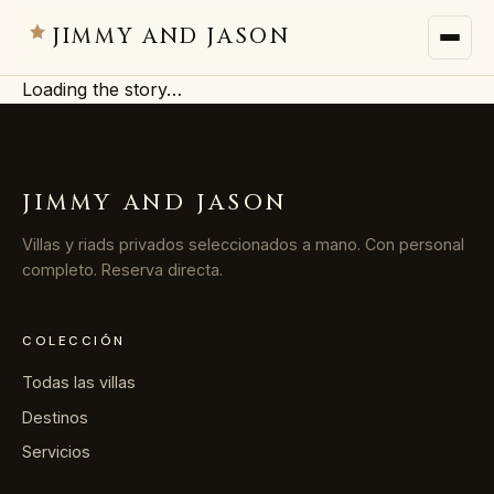
JIMMY AND JASON
Loading the story…
JIMMY AND JASON
×
villas privadas · marrakech
JIMMY AND JASON
→
Villas
Villas y riads privados seleccionados a mano. Con personal
completo. Reserva directa.
→
Destinos
COLECCIÓN
→
Servicios
Todas las villas
→
Diario
Destinos
Servicios
→
Nosotros