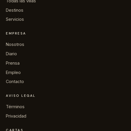
Todas las villas
→
Diario
Destinos
Servicios
→
Nosotros
EMPRESA
→
Prensa
Nosotros
Diario
→
Contacto
Prensa
Empleo
Contacto
Escribir a la conserjería por WhatsApp
AVISO LEGAL
Términos
Solicitar una villa
Privacidad
CARTAS