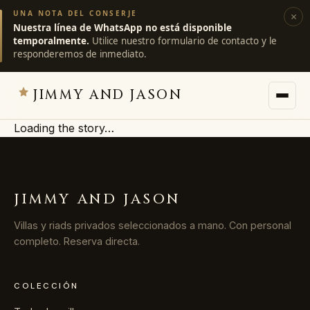
UNA NOTA DEL CONSERJE
×
Nuestra línea de WhatsApp no está disponible
temporalmente.
Utilice nuestro formulario de contacto y le
responderemos de inmediato.
JIMMY AND JASON
Loading the story…
JIMMY AND JASON
×
villas privadas · marrakech
JIMMY AND JASON
→
Villas
Villas y riads privados seleccionados a mano. Con personal
completo. Reserva directa.
→
Destinos
COLECCIÓN
→
Servicios